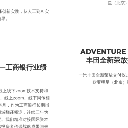
星（北京
译创新实践，从人工到AI实
边界。
ADVENTUR
丰田全新荣放
——工商银行业绩
一汽丰田全新荣放交付仪式
欧亚明星（北京）
上线下zoom技术支持和
、线上zoom、线下同传相
年4月，作为工商银行长期指
领域翻译积淀，连续三年为
案。我们精准对接国际资本
球投资者传递战略成果与未