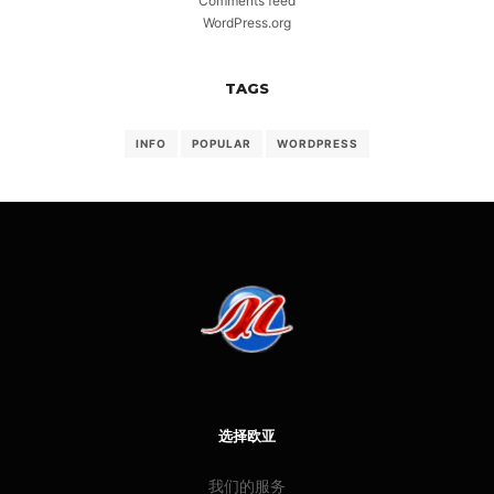
Comments feed
WordPress.org
TAGS
INFO
POPULAR
WORDPRESS
选择欧亚
我们的服务