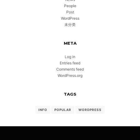
People
Post
WordPress
未分类
META
Log in
Entries feed
Comments feed
WordPress.org
TAGS
INFO
POPULAR
WORDPRESS