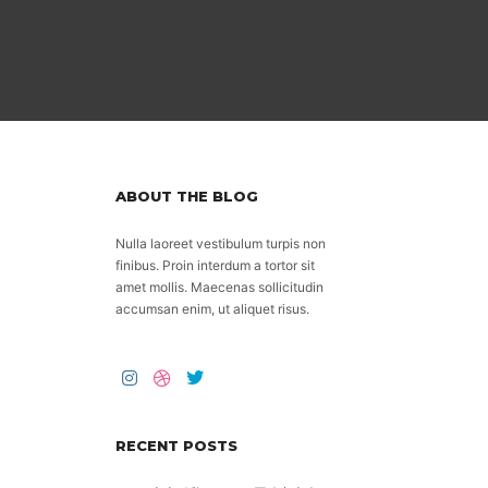
ABOUT THE BLOG
，
Nulla laoreet vestibulum turpis non
finibus. Proin interdum a tortor sit
amet mollis. Maecenas sollicitudin
accumsan enim, ut aliquet risus.
RECENT POSTS