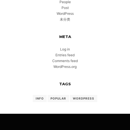
People
Post
WordPress
未分类
META
Log in
Entries feed
Comments feed
WordPress.org
TAGS
INFO
POPULAR
WORDPRESS