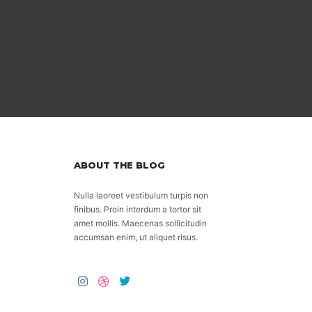
ABOUT THE BLOG
Nulla laoreet vestibulum turpis non
finibus. Proin interdum a tortor sit
amet mollis. Maecenas sollicitudin
accumsan enim, ut aliquet risus.