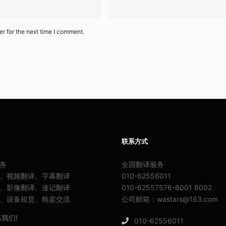
r for the next time I comment.
联系方式
务
全国翻译服务
、视频翻译、字幕翻译
010-62556011
、影像翻译、速记翻译
010-62557576-8001 8002
、设备租赁、晚宴交流
公司邮箱：wastars@163.com
我们!
010-62556011