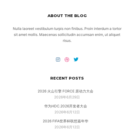
ABOUT THE BLOG
Nulla laoreet vestibulum turpis non finibus. Proin interdum a tortor
sit amet mollis. Maecenas sollicitudin accumsan enim, ut aliquet
risus.
RECENT POSTS
2026 火山引擎 FORCE 原动力大会
2026年6月29日
华为HDC.2026开发者大会
2026年6月12日
2026 FIFA世界杯联想嘉年华
2026年6月12日